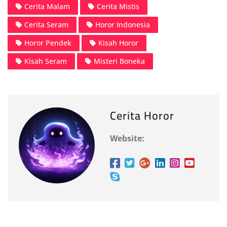
Cerita Malam
Cerita Mistis
Cerita Seram
Horor Indonesia
Horor Pendek
Kisah Horor
Kisah Seram
Misteri Boneka
Cerita Horor
Website: