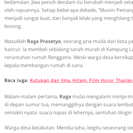
kedamaian. Jiwa penuh dendam itu berubah menjadi seta
oleh rayuannya. Setiap beberapa dekade, “Musim Peman
menjadi sangat kuat, dan banyak lelaki yang menghilang
kosong.
Masuklah
Raga Prasetya
, seorang pria muda dari kota y
hancur. Ia membeli sebidang tanah murah di Kampung La
reruntuhan rumah Rengganis. Meski warga desa bersika
kepala membangun rumah di sana.
Baca Juga:
Kutukan dan Ilmu Hitam: Film Horor Thaila
Malam-malam pertama,
Raga
mulai mengalami mimpi-mim
di depan sumur tua, memanggilnya dengan suara lembu
semakin nyata: suara napas di lehernya, sentuhan dingin
Warga desa ketakutan. Mereka tahu, begitu seseorang te