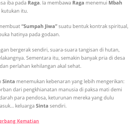
asa iba pada
Raga
. Ia membawa
Raga
menemui
Mbah
kutukan itu.
h membuat
“Sumpah Jiwa”
suatu bentuk kontrak spiritual,
uka hatinya pada godaan.
ngan bergerak sendiri, suara-suara tangisan di hutan,
elakangnya. Sementara itu, semakin banyak pria di desa
dan perlahan kehilangan akal sehat.
n
Sinta
menemukan kebenaran yang lebih mengerikan:
orban dari pengkhianatan manusia di paksa mati demi
 darah para pendosa, keturunan mereka yang dulu
rmasuk… keluarga
Sinta
sendiri.
erbang Kematian