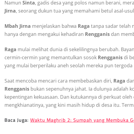
Namun
Sinta
, gadis desa yang polos namun berani, mer
Jirna
, seorang dukun tua yang memahami betul asal-usul 
Mbah Jirna
menjelaskan bahwa
Raga
tanpa sadar tela
hanya dengan mengakui kehadiran
Rengganis
dan memb
Raga
mulai melihat dunia di sekelilingnya berubah. Baya
cermin-cermin yang memantulkan sosok
Rengganis
di b
yang mulai berperilaku aneh seolah mereka pun tergoda 
Saat mencoba mencari cara membebaskan diri,
Raga
da
Rengganis
bukan sepenuhnya jahat. Ia dulunya adalah k
kepentingan kekuasaan. Dan kutukannya di perkuat oleh
mengkhianatinya, yang kini masih hidup di desa itu. Te
Baca Juga:
Waktu Maghrib 2: Sumpah yang Membuka G