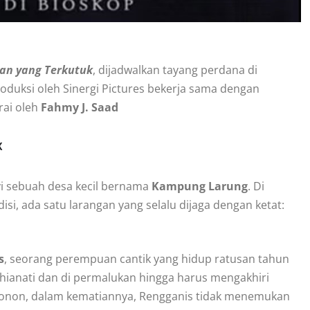
an yang Terkutuk
, dijadwalkan tayang perdana di
iproduksi oleh Sinergi Pictures bekerja sama dengan
rai oleh
Fahmy J. Saad
k
i sebuah desa kecil bernama
Kampung Larung
. Di
i, ada satu larangan yang selalu dijaga dengan ketat:
s
, seorang perempuan cantik yang hidup ratusan tahun
khianati dan di permalukan hingga harus mengakhiri
 Konon, dalam kematiannya, Rengganis tidak menemukan