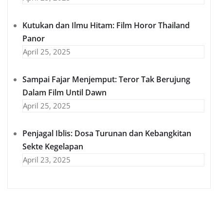
Kutukan dan Ilmu Hitam: Film Horor Thailand
Panor
April 25, 2025
Sampai Fajar Menjemput: Teror Tak Berujung
Dalam Film Until Dawn
April 25, 2025
Penjagal Iblis: Dosa Turunan dan Kebangkitan
Sekte Kegelapan
April 23, 2025