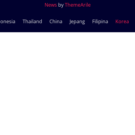
News
by
ThemeArile
donesia
Thailand
China
Jepang
Filipina
Korea