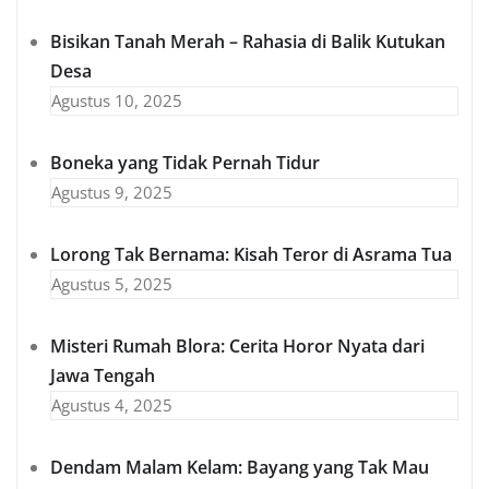
Bisikan Tanah Merah – Rahasia di Balik Kutukan
Desa
Agustus 10, 2025
Boneka yang Tidak Pernah Tidur
Agustus 9, 2025
Lorong Tak Bernama: Kisah Teror di Asrama Tua
Agustus 5, 2025
Misteri Rumah Blora: Cerita Horor Nyata dari
Jawa Tengah
Agustus 4, 2025
Dendam Malam Kelam: Bayang yang Tak Mau