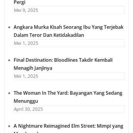
Pergi
Mei 9, 2025
Angkara Murka Kisah Seorang Ibu Yang Terjebak
Dalam Teror Dan Ketidakadilan
Mei 1, 2025
Final Destination: Bloodlines Takdir Kembali
Menagih Janjinya
Mei 1, 2025
The Woman In The Yard: Bayangan Yang Sedang
Menunggu
April 30, 2025
A Nightmare Reimagined Elm Street: Mimpi yang