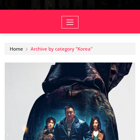
Home
Archive by category "Korea"