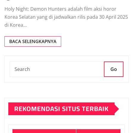
​Holy Night: Demon Hunters adalah film aksi horor
Korea Selatan yang di jadwalkan rilis pada 30 April 2025
di Korea…
BACA SELENGKAPNYA
Go
REKOMENDASI SITUS TERBAIK