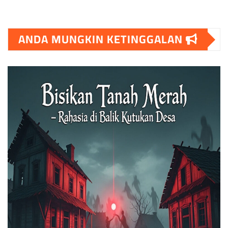
ANDA MUNGKIN KETINGGALAN