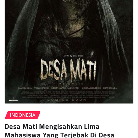
INDONESIA
Desa Mati Mengisahkan Lima
Mahasiswa Yang Terjebak Di Desa