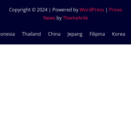
Copyright © 2024 | Powered by
WordPress
|
Provo
News
by
ThemeArile
donesia
Thailand
China
Jepang
Filipina
Korea