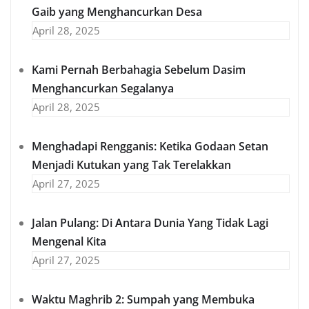
Gaib yang Menghancurkan Desa
April 28, 2025
Kami Pernah Berbahagia Sebelum Dasim
Menghancurkan Segalanya
April 28, 2025
Menghadapi Rengganis: Ketika Godaan Setan
Menjadi Kutukan yang Tak Terelakkan
April 27, 2025
Jalan Pulang: Di Antara Dunia Yang Tidak Lagi
Mengenal Kita
April 27, 2025
Waktu Maghrib 2: Sumpah yang Membuka