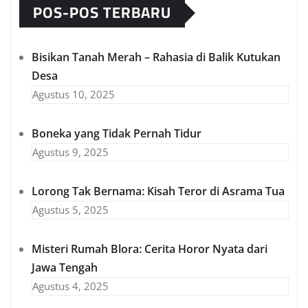
POS-POS TERBARU
Bisikan Tanah Merah – Rahasia di Balik Kutukan
Desa
Agustus 10, 2025
Boneka yang Tidak Pernah Tidur
Agustus 9, 2025
Lorong Tak Bernama: Kisah Teror di Asrama Tua
Agustus 5, 2025
Misteri Rumah Blora: Cerita Horor Nyata dari
Jawa Tengah
Agustus 4, 2025