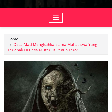
Home
Desa Mati Mengisahkan Lima Mahasiswa Yang
Terjebak Di Desa Misterius Penuh Teror