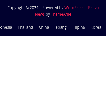
Copyright © 2024 | Powered by
WordPress
|
Provo
News
by
ThemeArile
donesia
Thailand
China
Jepang
Filipina
Korea