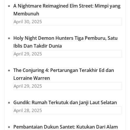
A Nightmare Reimagined Elm Street: Mimpi yang
Membunuh
April 30, 2025
Holy Night Demon Hunters Tiga Pemburu, Satu
Iblis Dan Takdir Dunia
April 29, 2025
The Conjuring 4: Pertarungan Terakhir Ed dan
Lorraine Warren
April 29, 2025
Gundik: Rumah Terkutuk dan Janji Laut Selatan
April 28, 2025
Pembantaian Dukun Santet: Kutukan Dari Alam