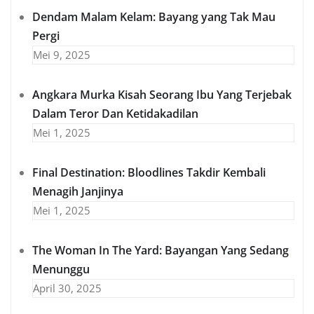
Dendam Malam Kelam: Bayang yang Tak Mau
Pergi
Mei 9, 2025
Angkara Murka Kisah Seorang Ibu Yang Terjebak
Dalam Teror Dan Ketidakadilan
Mei 1, 2025
Final Destination: Bloodlines Takdir Kembali
Menagih Janjinya
Mei 1, 2025
The Woman In The Yard: Bayangan Yang Sedang
Menunggu
April 30, 2025