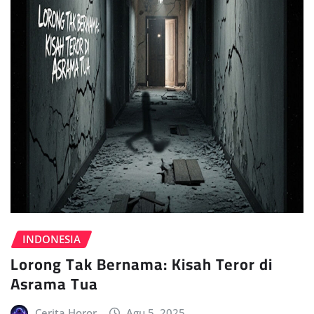
INDONESIA
Lorong Tak Bernama: Kisah Teror di
Asrama Tua
Cerita Horor
Agu 5, 2025