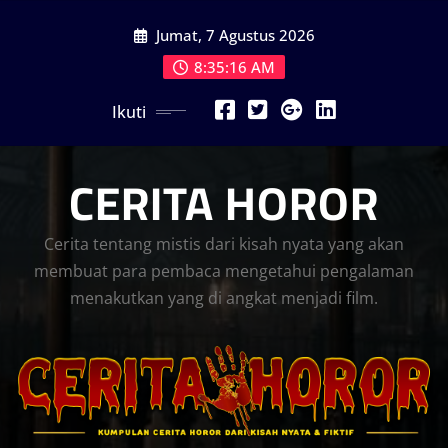
Skip
Jumat, 7 Agustus 2026
to
content
8:35:18 AM
Ikuti
CERITA HOROR
Cerita tentang mistis dari kisah nyata yang akan
membuat para pembaca mengetahui pengalaman
menakutkan yang di angkat menjadi film.