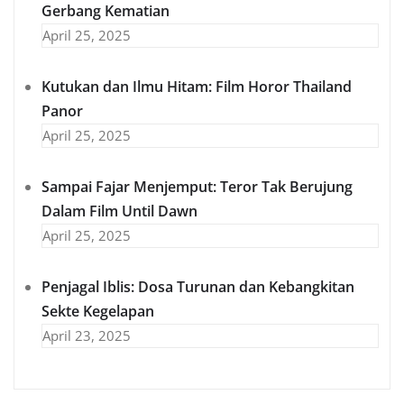
Gerbang Kematian
April 25, 2025
Kutukan dan Ilmu Hitam: Film Horor Thailand
Panor
April 25, 2025
Sampai Fajar Menjemput: Teror Tak Berujung
Dalam Film Until Dawn
April 25, 2025
Penjagal Iblis: Dosa Turunan dan Kebangkitan
Sekte Kegelapan
April 23, 2025